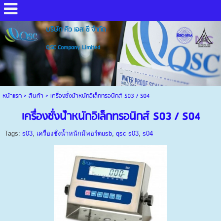
บริษัท คิว เอส ซี จำกัด
QSC Company Limited
หน้าแรก
>
สินค้า
>
เครื่องชั่งน้ําหนักอิเล็กทรอนิกส์ S03 / S04
เครื่องชั่งน้ําหนักอิเล็กทรอนิกส์ S03 / S04
Tags:
s03
,
เครื่องชั่งน้ำหนักมีพอร์ตusb
,
qsc s03
,
s04