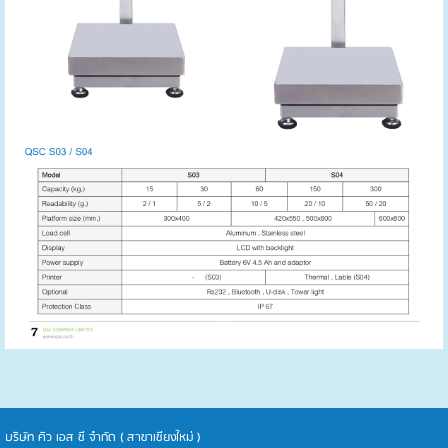
บริษัท คิว เอส ซี จำกัด ( สาขาเชียงใหม่ )